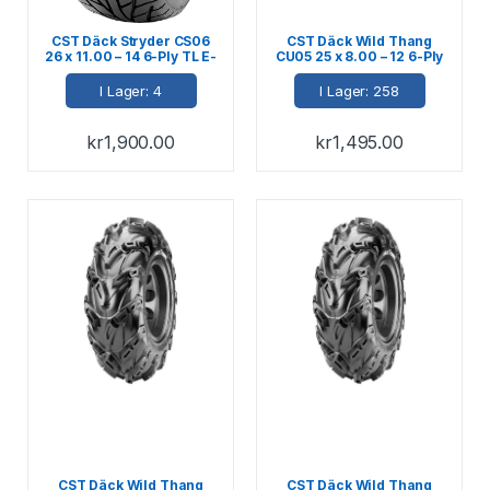
CST Däck Stryder CS06
CST Däck Wild Thang
26 x 11.00 – 14 6-Ply TL E-
CU05 25 x 8.00 – 12 6-Ply
märkt 57N
M+S E-märkt 60J
I Lager: 4
I Lager: 258
kr
1,900.00
kr
1,495.00
CST Däck Wild Thang
CST Däck Wild Thang