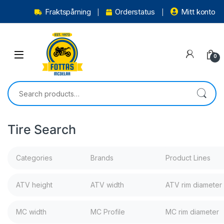
Fraktspårning
Orderstatus
Mitt konto
0
Tire Search
Categories
Brands
Product Lines
ATV height
ATV width
ATV rim diameter
MC width
MC Profile
MC rim diameter