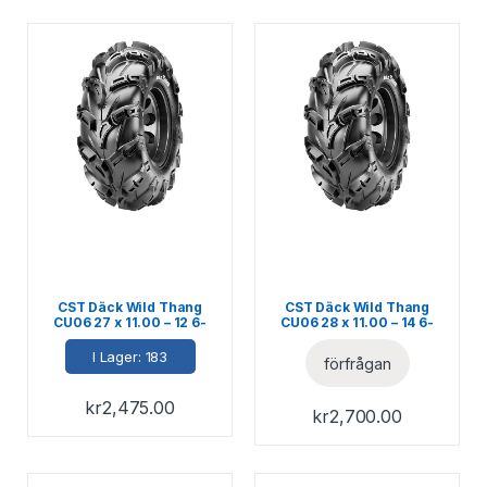
CST Däck Wild Thang
CST Däck Wild Thang
CU06 27 x 11.00 – 12 6-
CU06 28 x 11.00 – 14 6-
Ply M+S E-märkt 74J
Ply M+S E-märkt 75J
I Lager: 183
förfrågan
kr
2,475.00
kr
2,700.00