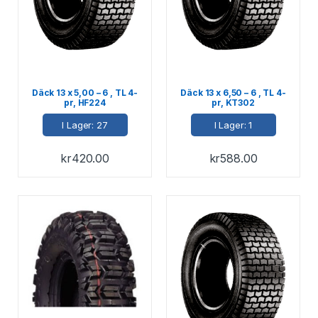
Däck 13 x 5,00 – 6 , TL 4-
Däck 13 x 6,50 – 6 , TL 4-
pr, HF224
pr, KT302
I Lager: 27
I Lager: 1
kr
420.00
kr
588.00