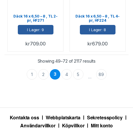
Däck 16 x 6,50 – 8 , TL 2-
Däck 16 x 6,50 – 8 , TL 4-
pr, HF271
pr, HF224
I Lager: 9
I Lager: 8
kr
709.00
kr
679.00
Showing 49–72 of 2117 results
3
1
2
4
5
89
…
Kontakta oss
Webbplatskarta
Sekretesspolicy
Användarvillkor
Köpvillkor
Mitt konto