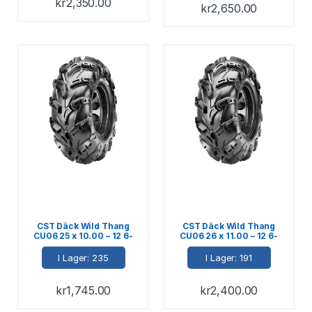
kr
2,350.00
kr
2,650.00
CST Däck Wild Thang
CST Däck Wild Thang
CU06 25 x 10.00 – 12 6-
CU06 26 x 11.00 – 12 6-
Ply M+S E-märkt 67J
Ply M+S E-märkt 72J
I Lager: 235
I Lager: 191
kr
1,745.00
kr
2,400.00