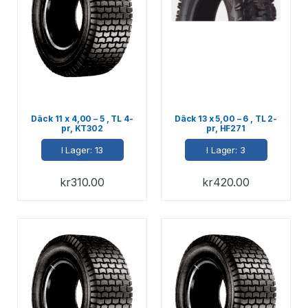
Däck 11 x 4,00 – 5 , TL 4-
Däck 13 x 5,00 – 6 , TL 2-
pr, KT302
pr, HF271
I Lager: 13
I Lager: 3
kr
310.00
kr
420.00