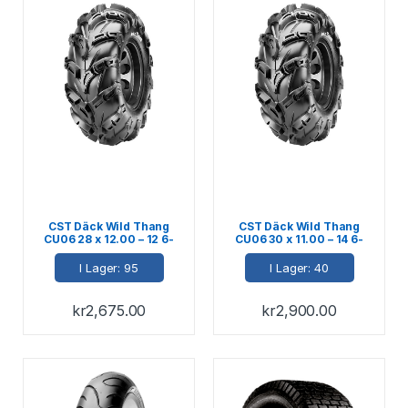
CST Däck Wild Thang
CST Däck Wild Thang
CU06 28 x 12.00 – 12 6-
CU06 30 x 11.00 – 14 6-
Ply M+S E-märkt 78J
Ply M+S E-märkt 79J
I Lager: 95
I Lager: 40
kr
2,675.00
kr
2,900.00