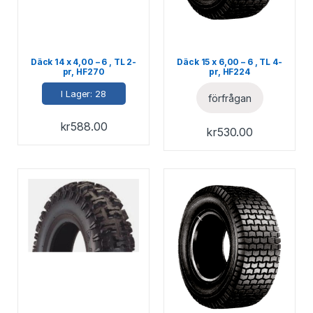
Däck 14 x 4,00 – 6 , TL 2-
Däck 15 x 6,00 – 6 , TL 4-
pr, HF270
pr, HF224
I Lager: 28
förfrågan
kr
588.00
kr
530.00