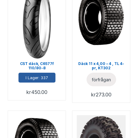
CST däck, C6577f
Däck 11 x 4,00 – 4 , TL 4-
110/80-8
pr, KT302
I Lager: 337
förfrågan
kr
450.00
kr
273.00