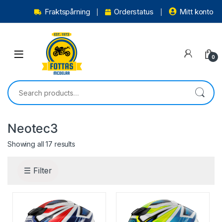
Fraktspårning
Orderstatus
Mitt konto
0
Neotec3
Showing all 17 results
☰ Filter