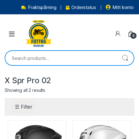
Fraktspårning
Orderstatus
Mitt konto
0
X Spr Pro 02
Showing all 2 results
☰ Filter