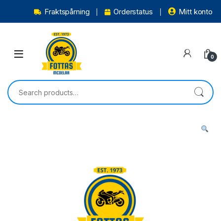
Fraktspårning
Orderstatus
Mitt konto
0