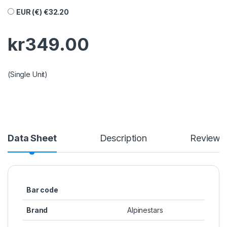
EUR (€)
€
32.20
kr
349.00
(Single Unit)
Data Sheet
Description
Reviews
Bar code
Brand
Alpinestars