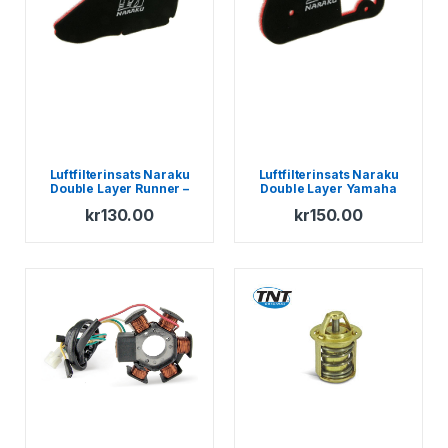
Luftfilterinsats Naraku
Luftfilterinsats Naraku
Double Layer Runner –
Double Layer Yamaha
NRG – Purejet – TPH –
BWs – MBK Booster
kr
130.00
kr
150.00
Stalker