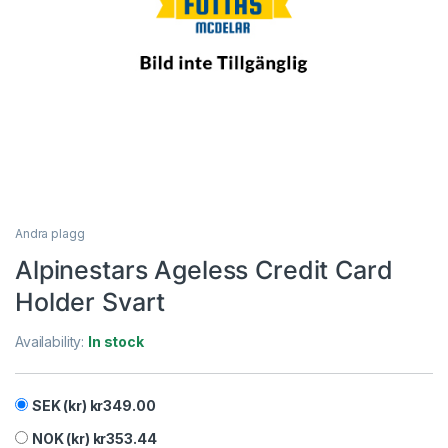
Andra plagg
Alpinestars Ageless Credit Card
Holder Svart
Availability:
In stock
SEK (kr)
kr
349.00
NOK (kr)
kr
353.44