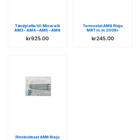
Tändplatta till Minarelli
Termostat AM6 Rieju
AM3 – AM4 – AM5 – AM6
MRT m.m 2009>
kr
925.00
kr
245.00
Pinnbultsset AM6 Rieju