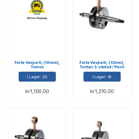
Forte Vevparti, (10mm),
Forte Vevparti, (12mm),
Tomos
Tunturi 2-växlad / Puch
VS50LF
I Lager: 20
I Lager: 16
kr
1,100.00
kr
1,210.00