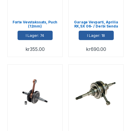
Forte Vevstakssats, Puch
Garage Vevparti, Aprilia
(12mm)
RX,SX 06- / Derbi Senda
06- / Gilera SMT,RCR 06-
I Lager: 74
I Lager: 18
kr
355.00
kr
690.00