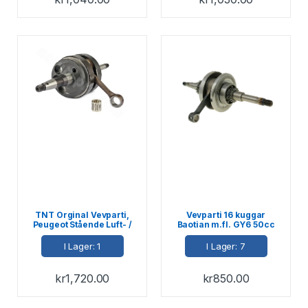
TNT Orginal Vevparti,
Vevparti 16 kuggar
Peugeot Stående Luft- /
Baotian m.fl. GY6 50cc
Vätskekyld, E2 03->
139QMB/QMA
I Lager: 1
I Lager: 7
kr
1,720.00
kr
850.00