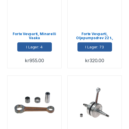
Forte Vevparti, Minarelli
Forte Vevparti,
Vaaka
Oljepumpsdrev 22 t.,
Kina-scooters 4-T 50cc /
SYM 4-T
I Lager: 4
I Lager: 73
kr
955.00
kr
320.00