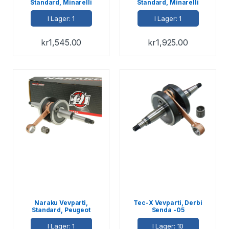
Standard, Minarelli
Standard, Minarelli
Liggande
Stående
I Lager: 1
I Lager: 1
kr
1,545.00
kr
1,925.00
Naraku Vevparti,
Tec-X Vevparti, Derbi
Standard, Peugeot
Senda -05
Liggande luft/vätskekyld
I Lager: 1
I Lager: 10