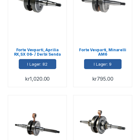
Forte Vevparti, Aprilia
Forte Vevparti, Minarelli
RX,SX 06- / Derbi Senda
AM6
06- / Gilera SMT,RCR 06-
I Lager: 82
I Lager: 9
kr
1,020.00
kr
795.00