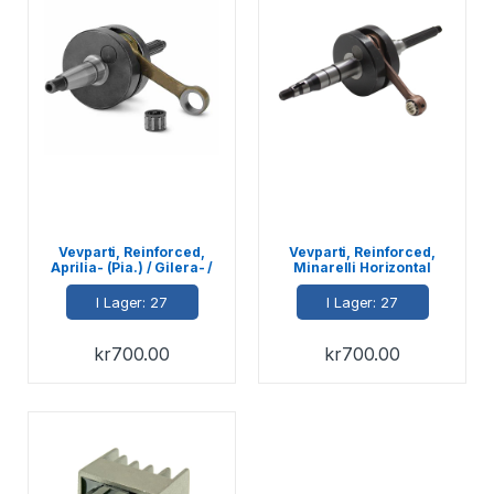
Vevparti, Reinforced,
Vevparti, Reinforced,
Aprilia- (Pia.) / Gilera- /
Minarelli Horizontal
Piaggio-skotrar, 50cc
I Lager: 27
I Lager: 27
kr
700.00
kr
700.00