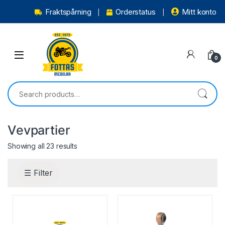
Fraktspårning
Orderstatus
Mitt konto
0
Vevpartier
Showing all 23 results
☰ Filter