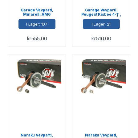
Garage Vevparti,
Garage Vevparti,
Minarelli AM6
Peugeot Kisbee 4-T ,
Kolvtapp Ø 10mm, Öp.
drev 16 t.
I Lager: 107
I Lager: 21
kr
555.00
kr
510.00
Naraku Vevparti,
Naraku Vevparti,