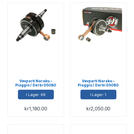
Vevparti Naraku –
Vevparti Naraku –
Piaggio / Derbi D50B0
Piaggio / Derbi D50B0
I Lager: 69
I Lager: 1
kr
1,180.00
kr
2,050.00