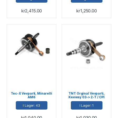
kr
2,415.00
kr
1,250.00
Tec-X Vevparti, Minarelli
TNT Orginal Vevparti,
AM6
Keeway 03-> 2-T / CPI
03-> 2-T
I Lager: 43
I Lager: 1
kr
1,040.00
kr
1,030.00