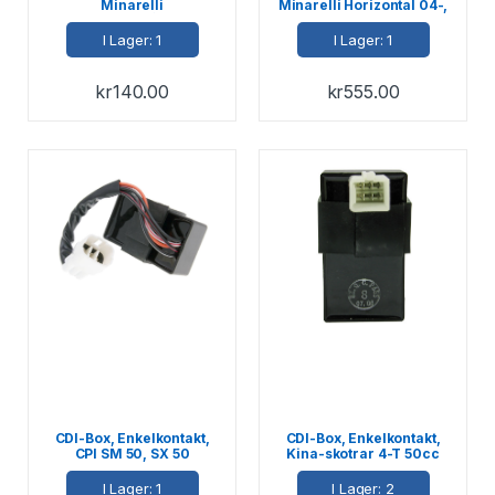
Minarelli
Minarelli Horizontal 04-,
Liggande/Stående,
MBK / Yamaha, (kabel
Aprilia-, MBK-, PGO-,
Blå/Vit)
I Lager: 1
I Lager: 1
Yamaha-skot
kr
140.00
kr
555.00
CDI-Box, Enkelkontakt,
CDI-Box, Enkelkontakt,
CPI SM 50, SX 50
Kina-skotrar 4-T 50cc
I Lager: 1
I Lager: 2