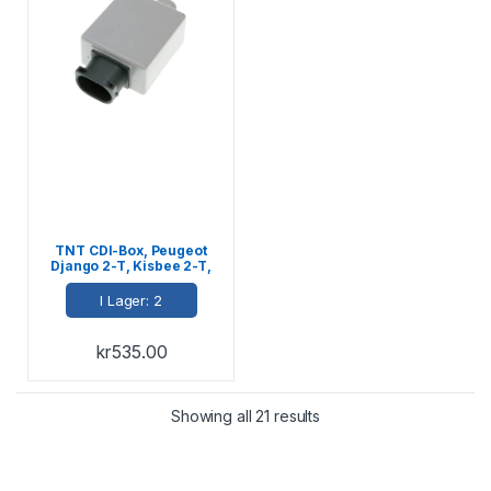
TNT CDI-Box, Peugeot
Django 2-T, Kisbee 2-T,
Speedfight 3 2-T, Vivacity
2-T
I Lager: 2
kr
535.00
Showing all 21 results