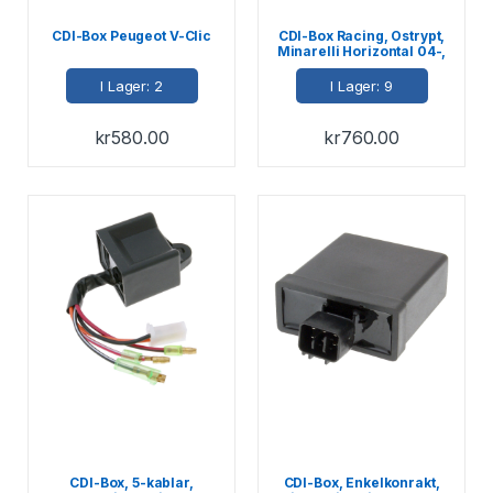
CDI-Box Peugeot V-Clic
CDI-Box Racing, Ostrypt,
Minarelli Horizontal 04-,
MBK / Yamaha, (kabel
Blå/Vit)
I Lager: 2
I Lager: 9
kr
580.00
kr
760.00
CDI-Box, 5-kablar,
CDI-Box, Enkelkonrakt,