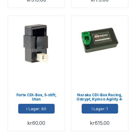
Forte CDI-Box, 5-stift,
Naraku CDI-Box Racing,
Utan
Ostrypt, Kymco Agility 4-
varvtalsbegränsning,
T / Peugeot 4-T, (DC)
Kina-scooters 4-T
I Lager: 60
I Lager: 1
kr
60.00
kr
615.00