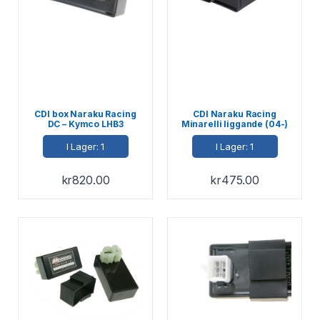
CDI box Naraku Racing
CDI Naraku Racing
DC – Kymco LHB3
Minarelli liggande (04-)
I Lager: 1
I Lager: 1
kr
820.00
kr
475.00