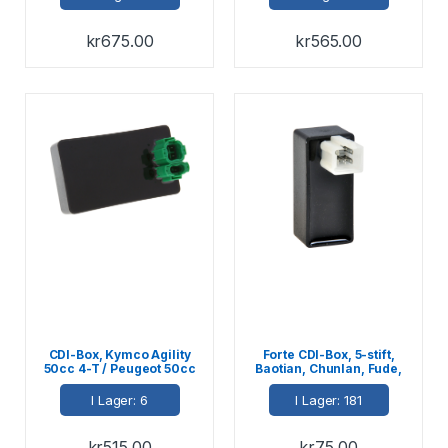
kr
675.00
kr
565.00
CDI-Box, Kymco Agility
Forte CDI-Box, 5-stift,
50cc 4-T / Peugeot 50cc
Baotian, Chunlan, Fude,
4-T / SYM 50cc 4-T (DC)
Peugeot, Sanili GY6
I Lager: 6
I Lager: 181
kr
515.00
kr
75.00