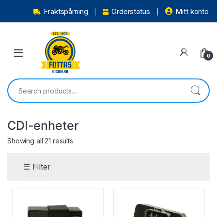
Fraktspårning
Orderstatus
Mitt konto
0
CDI-enheter
Showing all 21 results
☰ Filter