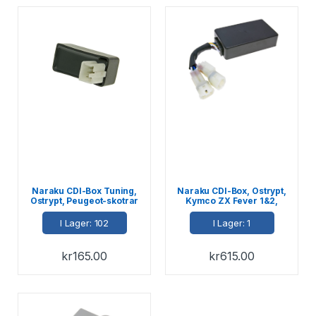
Naraku CDI-Box Tuning,
Naraku CDI-Box, Ostrypt,
Ostrypt, Peugeot-skotrar
Kymco ZX Fever 1&2,
2-T -07 / Pitbikes
DJ50 2-T
I Lager: 102
I Lager: 1
kr
165.00
kr
615.00