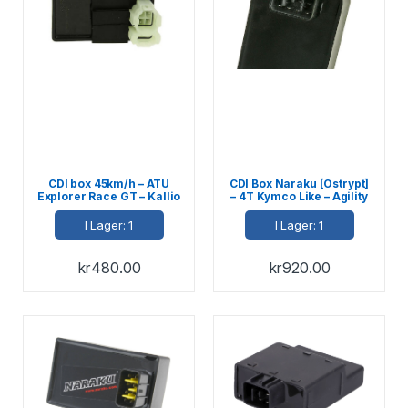
CDI box 45km/h – ATU
CDI Box Naraku [Ostrypt]
Explorer Race GT – Kallio
– 4T Kymco Like – Agility
– Benelli
RS – City – Super8 4-takt
I Lager: 1
I Lager: 1
kr
480.00
kr
920.00