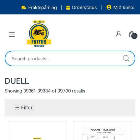
Fraktspårning
Orderstatus
Mitt konto
0
DUELL
Showing 39361–39384 of 39700 results
☰ Filter