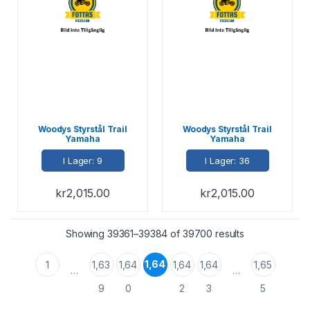
Woodys Styrstål Trail
Woodys Styrstål Trail
Yamaha
Yamaha
I Lager: 9
I Lager: 36
kr
2,015.00
kr
2,015.00
Showing 39361–39384 of 39700 results
1,64
1
1,63
1,64
1,64
1,64
1,65
…
…
1
9
0
2
3
5