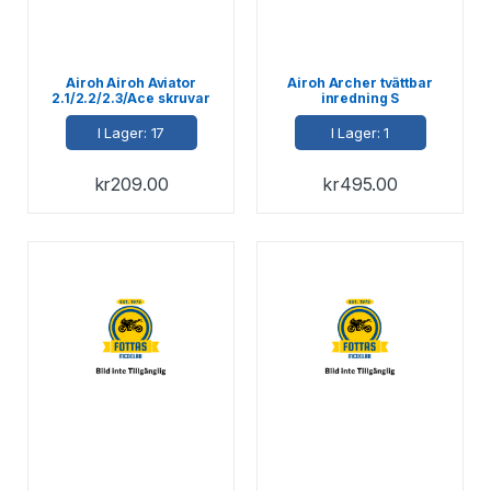
Airoh Airoh Aviator
Airoh Archer tvättbar
2.1/2.2/2.3/Ace skruvar
inredning S
till skärmförlängning
I Lager: 17
I Lager: 1
kr
209.00
kr
495.00