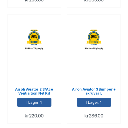
Airoh Aviator 2.3/Ace
Airoh Aviator 3 Bumper +
Ventialtion Net Kit
skruvar L
I Lager: 1
I Lager: 1
kr
220.00
kr
286.00