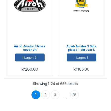
Airoh Aviator 3 Nose
Airoh Aviator 3 Side
cover vit
plates + skruvar L
I Lager: 3
I Lager: 1
kr
260.00
kr
165.00
Showing 1–24 of 656 results
1
2
3
28
…