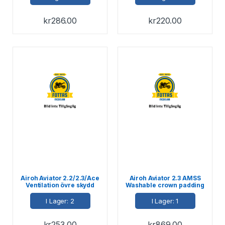
kr
286.00
kr
220.00
Airoh Aviator 2.2/2.3/Ace
Airoh Aviator 2.3 AMSS
Ventilation övre skydd
Washable crown padding
klar
M
I Lager: 2
I Lager: 1
kr
253.00
kr
869.00