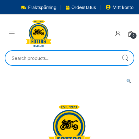
Fraktspårning
Orderstatus
Mitt konto
0