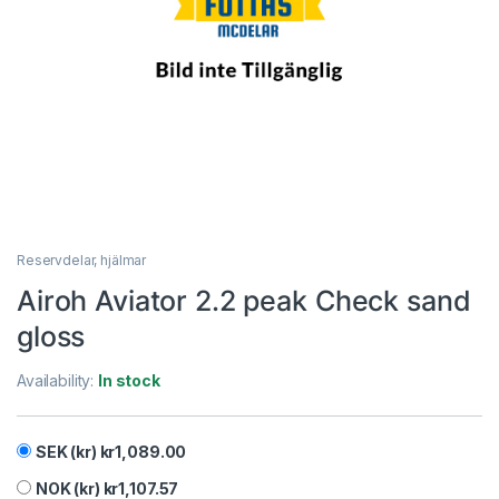
Reservdelar, hjälmar
Airoh Aviator 2.2 peak Check sand
gloss
Availability:
In stock
SEK (kr)
kr
1,089.00
NOK (kr)
kr
1,107.57