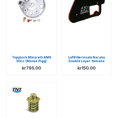
Topplock Minarelli AM6
Luftfilterinsats Naraku
50cc (Musse Pigg)
Double Layer Yamaha
BWs – MBK Booster
kr
795.00
kr
150.00