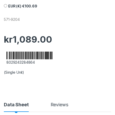
EUR (€)
€
100.69
571-9204
kr
1,089.00
8029243284864
(Single Unit)
Data Sheet
Reviews