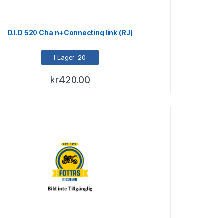
D.I.D 520 Chain+Connecting link (RJ)
I Lager: 20
kr
420.00