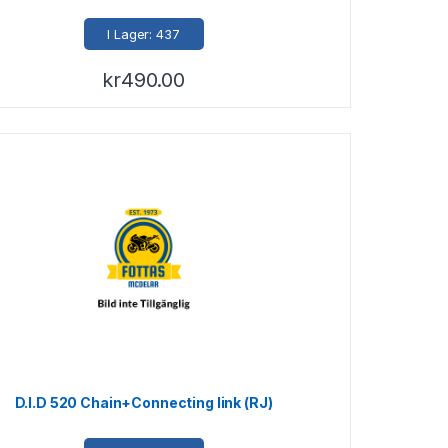
I Lager: 437
kr
490.00
D.I.D 520 Chain+Connecting link (RJ)