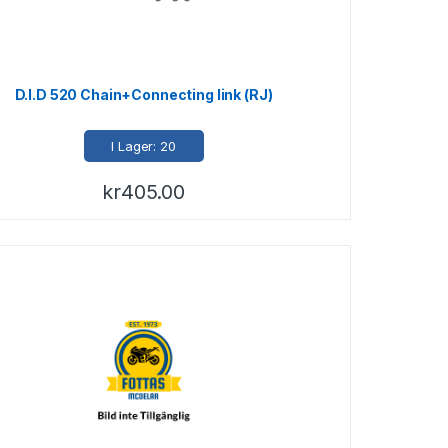
D.I.D 520 Chain+Connecting link (RJ)
I Lager: 20
kr
405.00