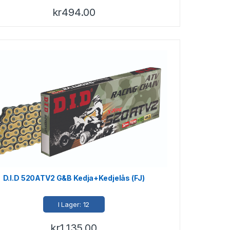
kr
494.00
D.I.D 520ATV2 G&B Kedja+Kedjelås (FJ)
I Lager: 12
kr
1,135.00