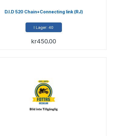
D.I.D 520 Chain+Connecting link (RJ)
I Lager: 40
kr
450.00