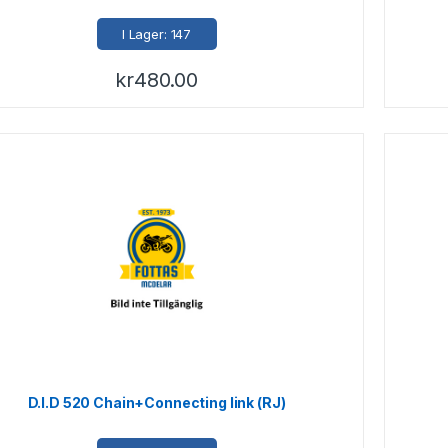
I Lager: 147
kr
480.00
D.I.D 520 Chain+Connecting link (RJ)