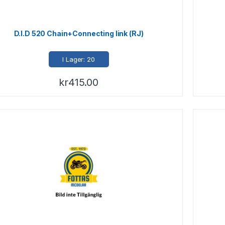
D.I.D 520 Chain+Connecting link (RJ)
I Lager: 20
kr
415.00