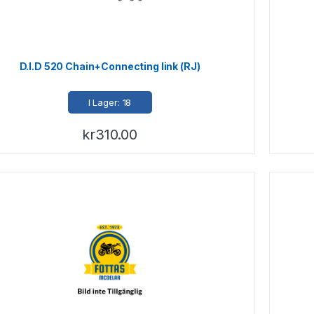
D.I.D 520 Chain+Connecting link (RJ)
I Lager: 18
kr
310.00