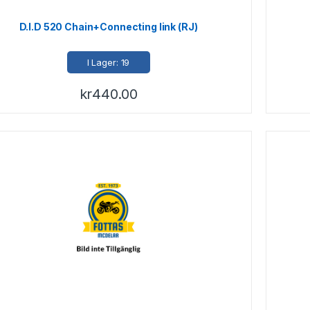
D.I.D 520 Chain+Connecting link (RJ)
I Lager: 19
kr
440.00