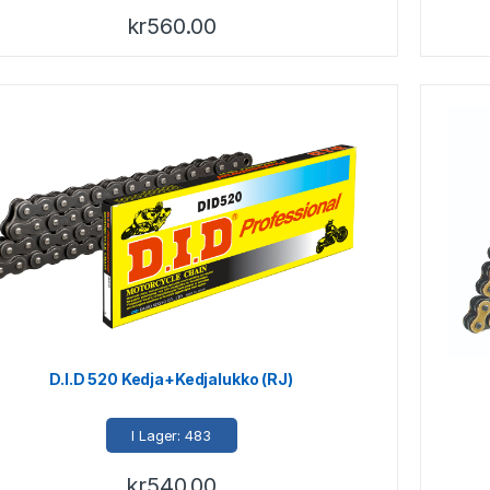
kr
560.00
D.I.D 520 Kedja+Kedjalukko (RJ)
I Lager: 483
kr
540.00