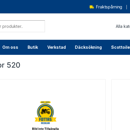
Fraktspårning
Om oss
Butik
Verkstad
Däcksökning
Scottoile
or 520