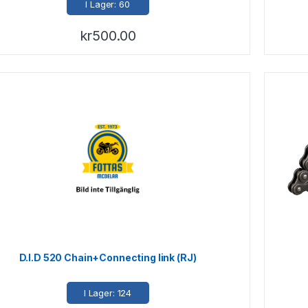
I Lager: 60
kr
500.00
D.I.D 520 Chain+Connecting link (RJ)
I Lager: 124