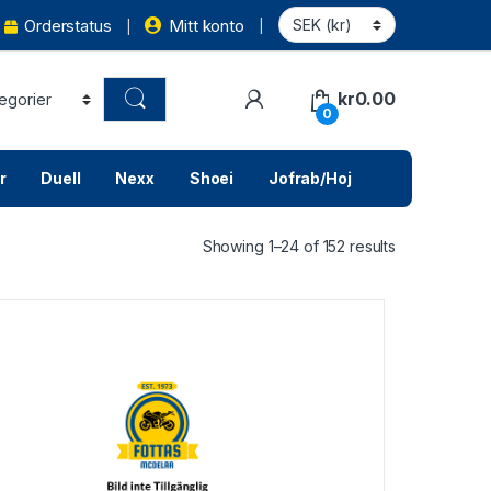
Orderstatus
Mitt konto
kr
0.00
0
r
Duell
Nexx
Shoei
Jofrab/Hoj
Showing 1–24 of 152 results