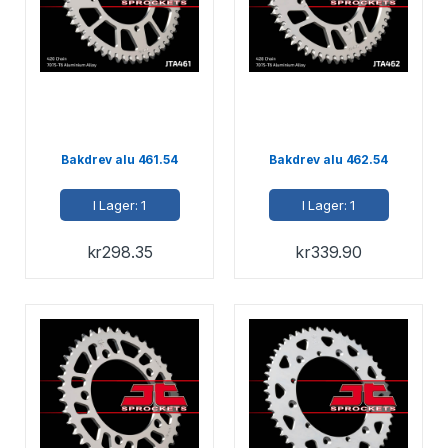
Bakdrev alu 461.54
Bakdrev alu 462.54
I Lager: 1
I Lager: 1
kr
298.35
kr
339.90