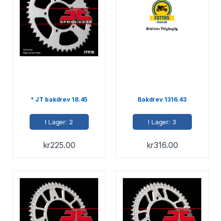
* JT bakdrev 18.45
Bakdrev 1316.43
I Lager: 2
I Lager: 3
kr
225.00
kr
316.00