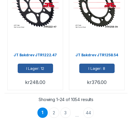
JT Bakdrev JTR1222.47
JT Bakdrev JTR1258.54
I Lager: 12
I Lager: 8
kr
248.00
kr
376.00
Showing 1–24 of 1054 results
1
2
3
44
…