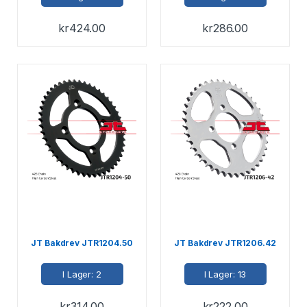
kr
424.00
kr
286.00
JT Bakdrev JTR1204.50
JT Bakdrev JTR1206.42
I Lager: 2
I Lager: 13
kr
314.00
kr
222.00