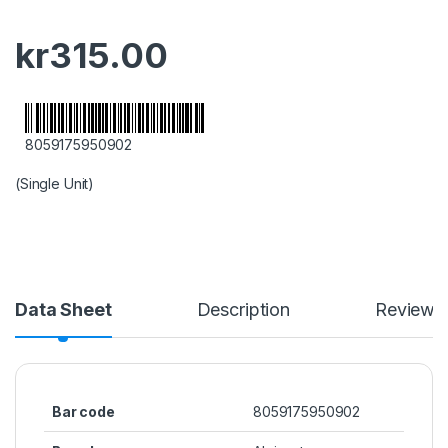
kr
315.00
8059175950902
(Single Unit)
Data Sheet
Description
Reviews
Bar code
8059175950902