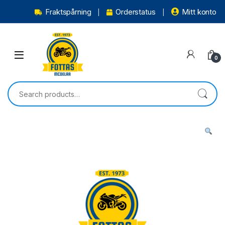
Fraktspårning
Orderstatus
Mitt konto
0