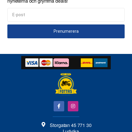
nyheterna och grymma deals!
Prenumerera
Storgatan 45 771 30
Ludvika