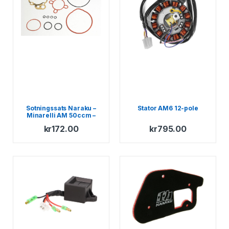
Sotningssats Naraku –
Stator AM6 12-pole
Minarelli AM 50ccm –
Generic – KSR-Moto –
kr
172.00
kr
795.00
Keeway – Motobi – Ride –
CPI – 1E40MA – 1E40MB