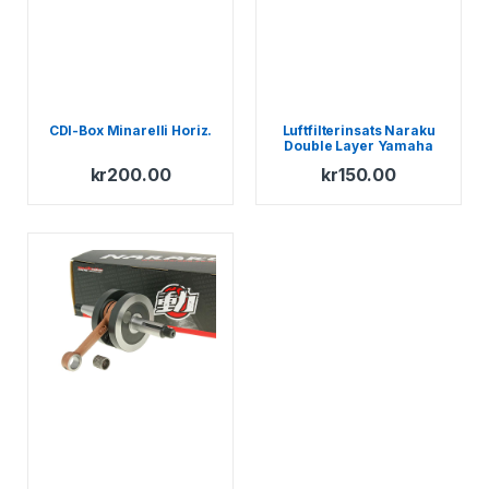
CDI-Box Minarelli Horiz.
Luftfilterinsats Naraku
Double Layer Yamaha
BWs – MBK Booster
kr
200.00
kr
150.00