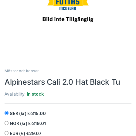
Mössor och kepsar
Alpinestars Cali 2.0 Hat Black Tu
Availability:
In stock
SEK (kr)
kr
315.00
NOK (kr)
kr
319.01
EUR (€)
€
29.07