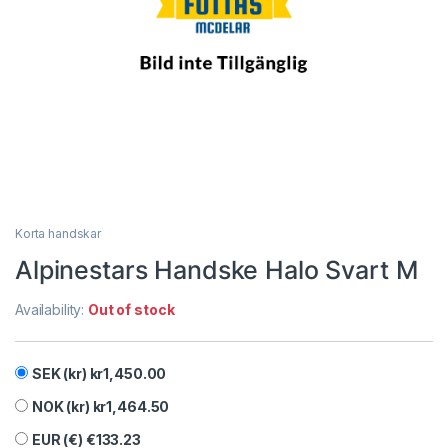
Korta handskar
Alpinestars Handske Halo Svart M
Availability:
Out of stock
SEK (kr)
kr
1,450.00
NOK (kr)
kr
1,464.50
EUR (€)
€
133.23