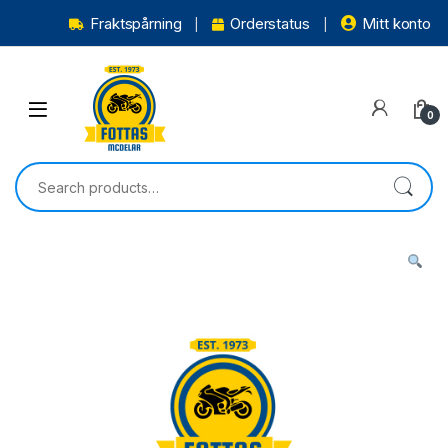
Fraktspårning
Orderstatus
Mitt konto
0