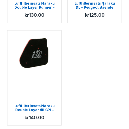
Luftfilterinsats Naraku
Luftfilterinsats Naraku
Double Layer Runner –
DL – Peugeot stående
NRG – Purejet – TPH –
kr
130.00
kr
125.00
Stalker
Luftfilterinsats Naraku
Double Layer till CPI –
Keeway – 1E40QMB 50cc
kr
140.00