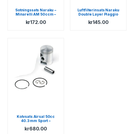
Sotningssats Naraku –
Luftfilterinsats Naraku
Minarelli AM 50ccm –
Double Layer Piaggio
Generic – KSR-Moto –
1998-
kr
172.00
kr
145.00
Keeway – Motobi – Ride –
CPI – 1E40MA – 1E40MB
Kolvsats Airsal 50cc
40.3 mm Sport –
Minarelli AM
kr
680.00