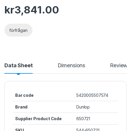
kr
3,841.00
förfrågan
Data Sheet
Dimensions
Reviews
Bar code
5420005507574
Brand
Dunlop
Supplier Product Code
650721
SKU
544-650721