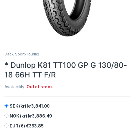
Däck, Sport-Touring
* Dunlop K81 TT100 GP G 130/80-
18 66H TT F/R
Availability:
Out of stock
SEK (kr)
kr
3,841.00
NOK (kr)
kr
3,886.49
EUR (€)
€
353.85