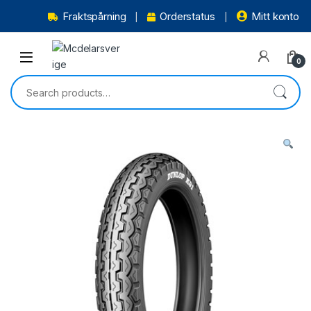
Fraktspårning
Orderstatus
Mitt konto
0