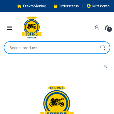
Fraktspårning
Orderstatus
Mitt konto
0