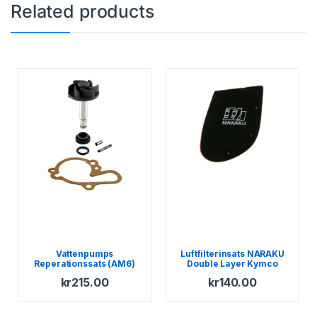
Related products
Vattenpumps
Luftfilterinsats NARAKU
Reperationssats (AM6)
Double Layer Kymco
SF10
kr
215.00
kr
140.00