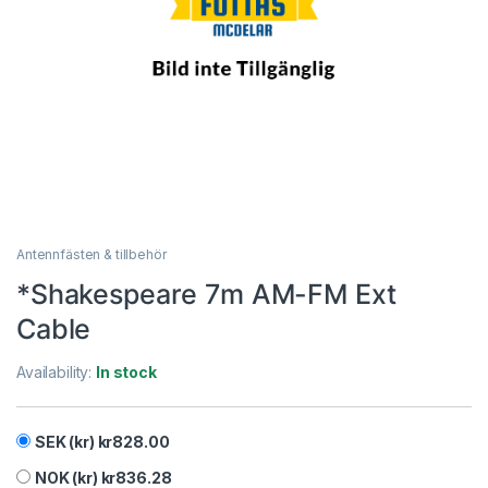
Antennfästen & tillbehör
*Shakespeare 7m AM-FM Ext
Cable
Availability:
In stock
SEK (kr)
kr
828.00
NOK (kr)
kr
836.28