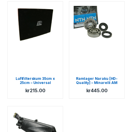
Luftfilterskum 35cm x
Ramlager Naraku [HD-
25cm – Universal
Quality] – Minarelli AM
kr
215.00
kr
445.00