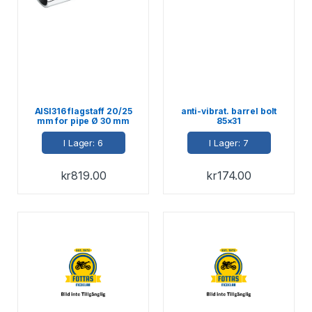
AISI316 flagstaff 20/25
anti-vibrat. barrel bolt
mm for pipe Ø 30 mm
85×31
I Lager: 6
I Lager: 7
kr
819.00
kr
174.00