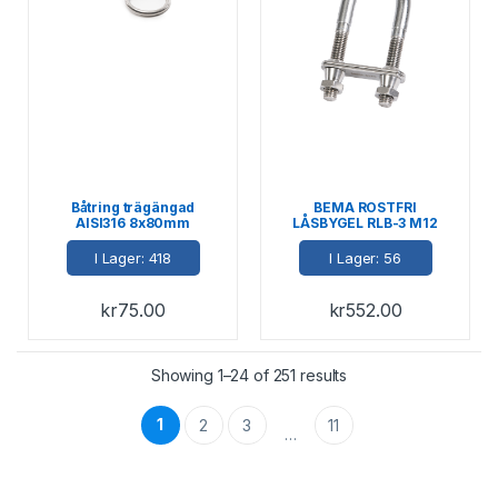
Båtring trägängad
BEMA ROSTFRI
AISI316 8x80mm
LÅSBYGEL RLB-3 M12
SKINPACKAD
I Lager: 418
I Lager: 56
kr
75.00
kr
552.00
Showing 1–24 of 251 results
1
2
3
11
…