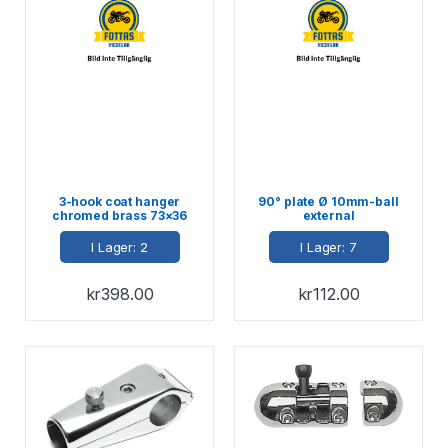
3-hook coat hanger
90° plate Ø 10mm-ball
chromed brass 73×36
external
mm
I Lager: 2
I Lager: 7
kr
398.00
kr
112.00