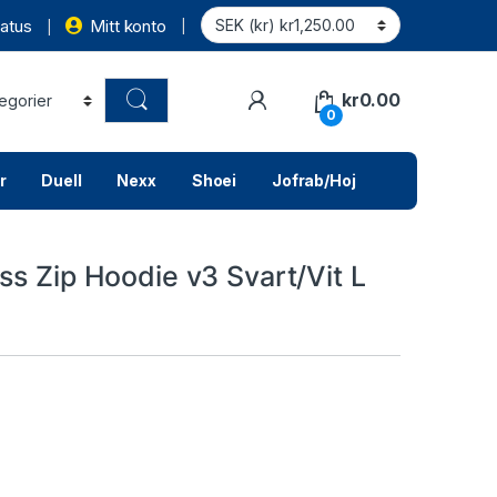
atus
Mitt konto
kr
0.00
0
r
Duell
Nexx
Shoei
Jofrab/Hoj
ss Zip Hoodie v3 Svart/Vit L