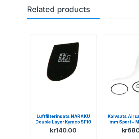
Related products
Luftfilterinsats NARAKU
Kolvsats Airs
Double Layer Kymco SF10
mm Sport – M
kr
140.00
kr
680