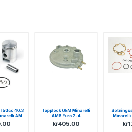
al 50cc 40.3
Topplock OEM Minarelli
Sotningss
inarelli AM
AM6 Euro 2-4
Minarell
Generic 
.00
kr
405.00
kr
1
Keeway – M
CPI – 1E4