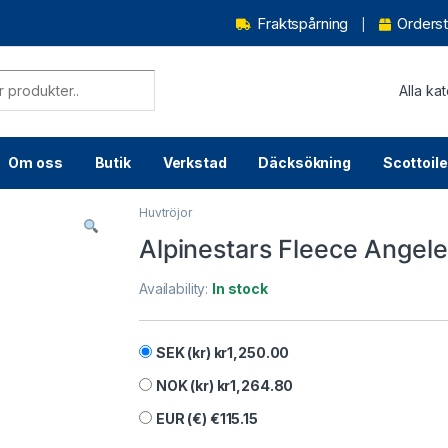
Fraktspårning
Orderst
Om oss
Butik
Verkstad
Däcksökning
Scottoile
Huvtröjor
Alpinestars Fleece Angele
Availability:
In stock
SEK (kr)
kr
1,250.00
NOK (kr)
kr
1,264.80
EUR (€)
€
115.15