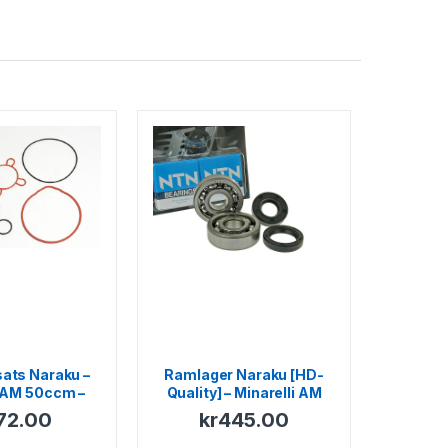
ats Naraku –
Ramlager Naraku [HD-
i AM 50ccm –
Quality] – Minarelli AM
– KSR-Moto –
72.00
kr
445.00
otobi – Ride –
0MA – 1E40MB