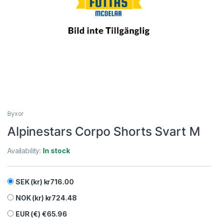
Byxor
Alpinestars Corpo Shorts Svart M
Availability:
In stock
SEK (kr)
kr
716.00
NOK (kr)
kr
724.48
EUR (€)
€
65.96