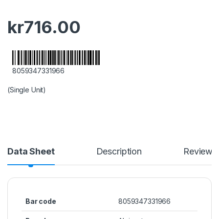
kr
716.00
8059347331966
(Single Unit)
Data Sheet
Description
Reviews
Bar code
8059347331966