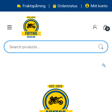
Fraktspårning
Orderstatus
Mitt konto
0