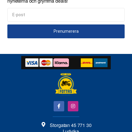
nyheterna och grymma deals!
Prenumerera
Storgatan 45 771 30
Ludvika