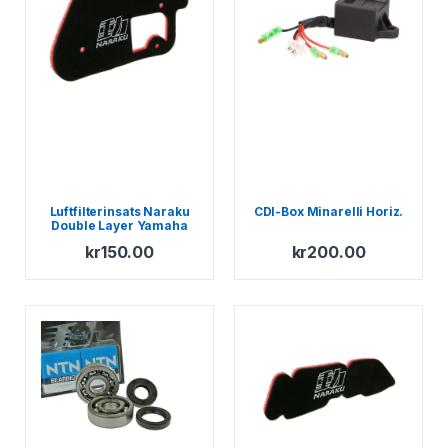
Luftfilterinsats Naraku
CDI-Box Minarelli Horiz.
Double Layer Yamaha
BWs – MBK Booster
kr
150.00
kr
200.00