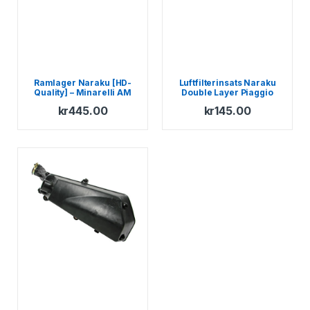
Ramlager Naraku [HD-
Luftfilterinsats Naraku
Quality] – Minarelli AM
Double Layer Piaggio
1998-
kr
445.00
kr
145.00