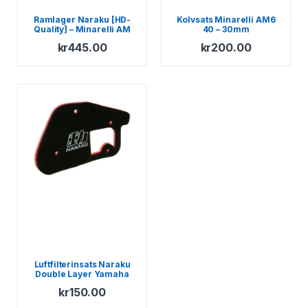
Ramlager Naraku [HD-
Kolvsats Minarelli AM6
Quality] – Minarelli AM
40 – 30mm
kr
445.00
kr
200.00
Luftfilterinsats Naraku
Double Layer Yamaha
BWs – MBK Booster
kr
150.00