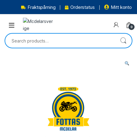
Fraktspårning
Orderstatus
Mitt konto
0