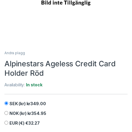
Andra plagg
Alpinestars Ageless Credit Card
Holder Röd
Availability:
In stock
SEK (kr)
kr
349.00
NOK (kr)
kr
354.95
EUR (€)
€
32.27