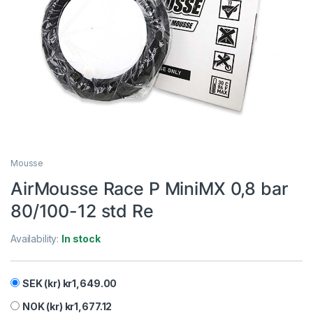
Mousse
AirMousse Race P MiniMX 0,8 bar
80/100-12 std Re
Availability:
In stock
SEK (kr)
kr
1,649.00
NOK (kr)
kr
1,677.12