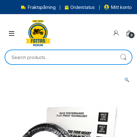
Fraktspårning
Orderstatus
Mitt konto
0