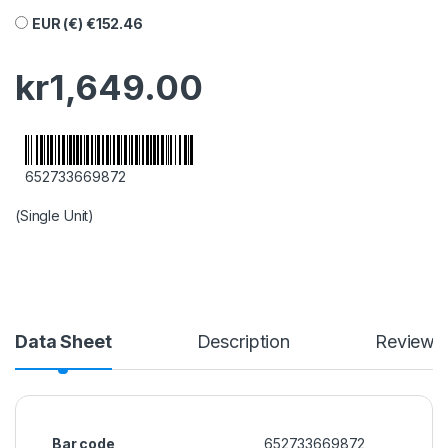
EUR (€)
€
152.46
kr
1,649.00
652733669872
(Single Unit)
Data Sheet
Description
Reviews
Bar code
652733669872