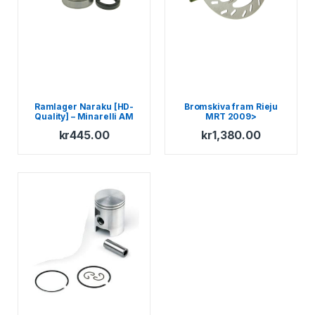
Ramlager Naraku [HD-
Bromskiva fram Rieju
Quality] – Minarelli AM
MRT 2009>
kr
445.00
kr
1,380.00