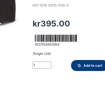
697-1035-81015-1020-3
kr
395.00
8051194963994
(Single Unit)
Add to cart