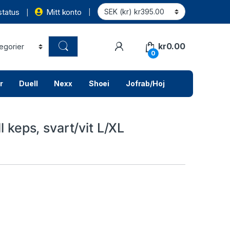
status
Mitt konto
kr
0.00
0
r
Duell
Nexx
Shoei
Jofrab/Hoj
l keps, svart/vit L/XL