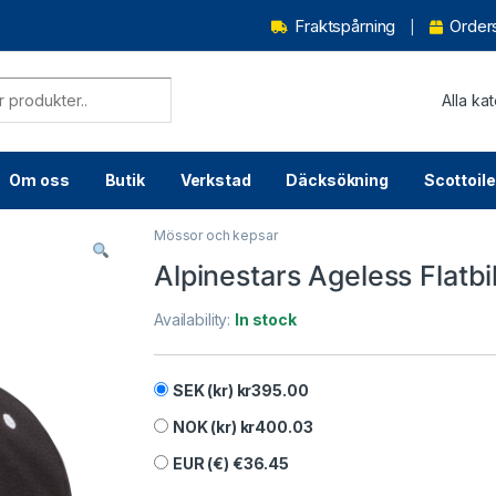
Fraktspårning
Order
Om oss
Butik
Verkstad
Däcksökning
Scottoile
Mössor och kepsar
Alpinestars Ageless Flatbil
Availability:
In stock
SEK (kr)
kr
395.00
NOK (kr)
kr
400.03
EUR (€)
€
36.45