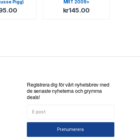
usse Pigg)
MRT 2009>
95.00
kr
145.00
Registrera dig för vårt nyhetsbrev med
de senaste nyheterna och grymma
deals!
Prenumerera