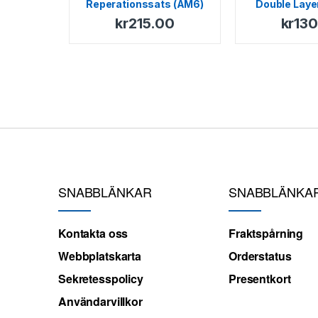
Reperationssats (AM6)
Double Laye
NRG – Purej
kr
215.00
kr
130
Stal
SNABBLÄNKAR
SNABBLÄNKA
Kontakta oss
Fraktspårning
Webbplatskarta
Orderstatus
Sekretesspolicy
Presentkort
Användarvillkor