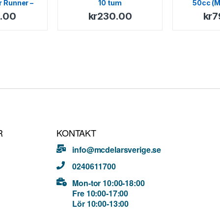
r Runner –
10 tum
50cc (M
et – TPH –
.00
kr
230.00
kr
7
ker
R
KONTAKT
info@mcdelarsverige.se
0240611700
Mon-tor 10:00-18:00
Fre 10:00-17:00
Lör 10:00-13:00