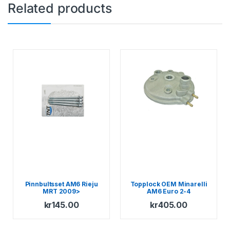
Related products
Pinnbultsset AM6 Rieju
Topplock OEM Minarelli
MRT 2009>
AM6 Euro 2-4
kr
145.00
kr
405.00