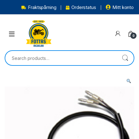
Fraktspårning
Orderstatus
Mitt konto
0