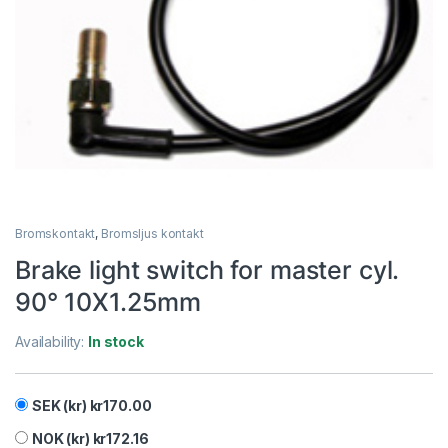
Bromskontakt
,
Bromsljus kontakt
Brake light switch for master cyl.
90° 10X1.25mm
Availability:
In stock
SEK (kr)
kr
170.00
NOK (kr)
kr
172.16