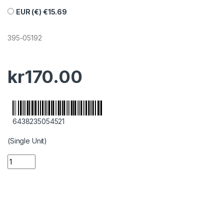
EUR (€)
€
15.69
395-05192
kr
170.00
6438235054521
(Single Unit)