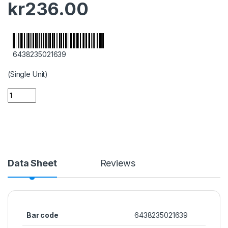
kr
236.00
6438235021639
(Single Unit)
Data Sheet
Reviews
Bar code
6438235021639