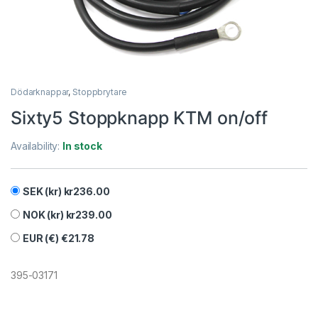
Dödarknappar
,
Stoppbrytare
Sixty5 Stoppknapp KTM on/off
Availability:
In stock
SEK (kr)
kr
236.00
NOK (kr)
kr
239.00
EUR (€)
€
21.78
395-03171