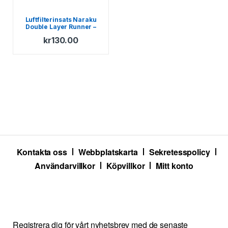
Luftfilterinsats Naraku
Double Layer Runner –
NRG – Purejet – TPH –
kr
130.00
Stalker
Kontakta oss
Webbplatskarta
Sekretesspolicy
Användarvillkor
Köpvillkor
Mitt konto
Registrera dig för vårt nyhetsbrev med de senaste