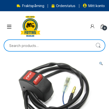
Fraktspårning
Orderstatus
Mitt konto
0