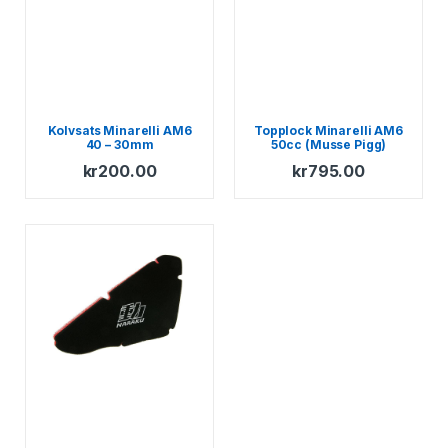
Kolvsats Minarelli AM6
Topplock Minarelli AM6
40 – 30mm
50cc (Musse Pigg)
kr
200.00
kr
795.00