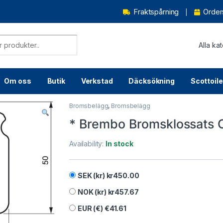
Fraktspårning
Order
Om oss
Butik
Verkstad
Däcksökning
Scottoile
Bromsbelägg
,
Bromsbelägg
* Brembo Bromsklossats 
Availability:
In stock
SEK (kr)
kr
450.00
NOK (kr)
kr
457.67
EUR (€)
€
41.61