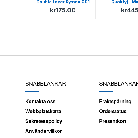
Double Layer Kymco GR1
Quality] – M
kr
175.00
kr
445
SNABBLÄNKAR
SNABBLÄNKA
Kontakta oss
Fraktspårning
Webbplatskarta
Orderstatus
Sekretesspolicy
Presentkort
Användarvillkor