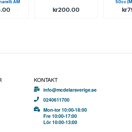
inarelli AM
50cc (M
.00
kr
200.00
kr
7
R
KONTAKT
info@mcdelarsverige.se
0240611700
Mon-tor 10:00-18:00
Fre 10:00-17:00
Lör 10:00-13:00