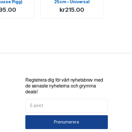
usse Pigg)
25cm – Universal
95.00
kr
215.00
Registrera dig för vårt nyhetsbrev med
de senaste nyheterna och grymma
deals!
Prenumerera