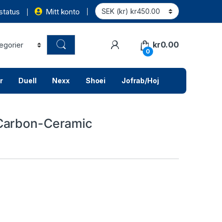
status
Mitt konto
kr
0.00
0
r
Duell
Nexx
Shoei
Jofrab/Hoj
Carbon-Ceramic