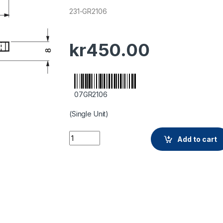
231-GR2106
kr
450.00
07GR2106
(Single Unit)
Add to cart