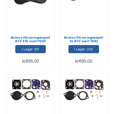
Bronco Förvaringskapell
Bronco Förvaringskapell
ATV XXL svart 150D
XL ATV svart 150D
244x132x127cm
210x112x100
I Lager: 101
I Lager: 220
kr
895.00
kr
695.00