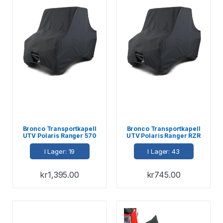
Bronco Transportkapell
Bronco Transportkapell
UTV Polaris Ranger 570
UTV Polaris Ranger RZR
900 1000
2013-22
I Lager: 19
I Lager: 43
kr
1,395.00
kr
745.00