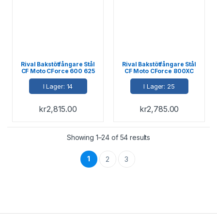
Rival Bakstötfångare Stål
Rival Bakstötfångare Stål
CF Moto CForce 600 625
CF Moto CForce 800XC
850 1000
I Lager: 14
I Lager: 25
kr
2,815.00
kr
2,785.00
Showing 1–24 of 54 results
1
2
3