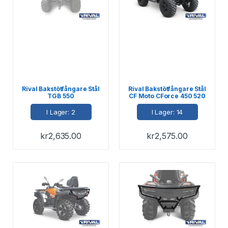
Rival Bakstötfångare Stål
Rival Bakstötfångare Stål
TGB 550
CF Moto CForce 450 520
I Lager: 2
I Lager: 14
kr
2,635.00
kr
2,575.00