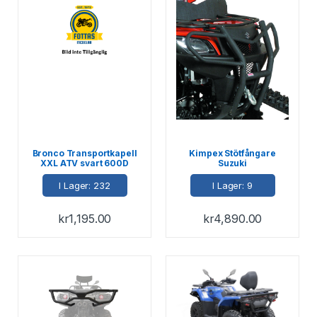
Bronco Transportkapell
Kimpex Stötfångare
XXL ATV svart 600D
Suzuki
244x132x127cm
I Lager: 232
I Lager: 9
kr
1,195.00
kr
4,890.00