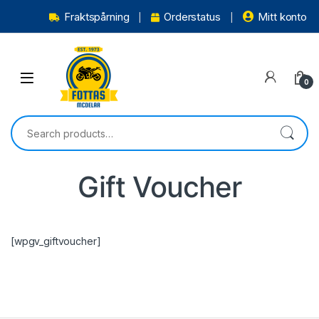
Fraktspårning
Orderstatus
Mitt konto
0
Gift Voucher
[wpgv_giftvoucher]